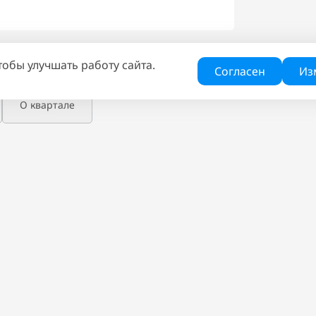
тобы улучшать работу сайта.
жа
Генплан
Согласен
Из
О квартале
РЫ