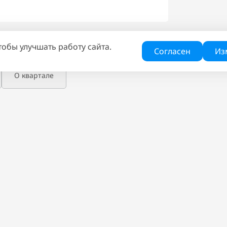
тобы улучшать работу сайта.
жа
Генплан
Согласен
Из
О квартале
РЫ