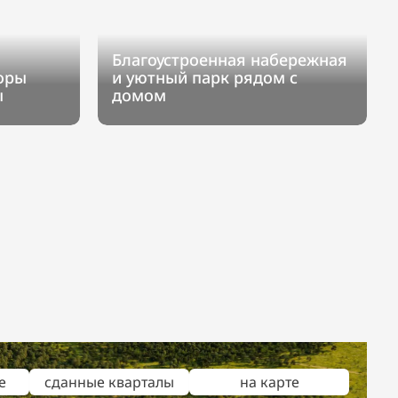
Благоустроенная набережная
оры
и уютный парк рядом с
ы
домом
е
сданные кварталы
на карте