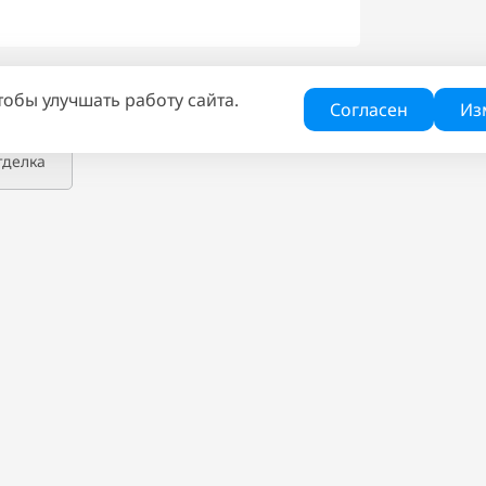
тобы улучшать работу сайта.
жа
Генплан
Согласен
Из
тделка
РЫ